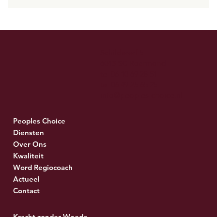
weer een plek te krijgen in de samenleving. Wim Fauser vertelt
ons hoe dit gerealiseerd kan worden. Peoples choice item Samen
Sterk S04E03 18 mei 2019; Ondernemen in de zorg
Schildererf 5
6043 SC Roermond
tel
06 10 69 28 51
tel
06 49 25 65 25
i
nfo@peoples-choice.nl
Peoples Choice
Diensten
Over Ons
Kwaliteit
Word Regiocoach
Actueel
Contact