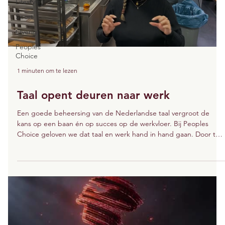
Lifestyle
Sport
Overig
Peoples
Choice
1 minuten om te lezen
Taal opent deuren naar werk
Een goede beheersing van de Nederlandse taal vergroot de
kans op een baan én op succes op de werkvloer. Bij Peoples
Choice geloven we dat taal en werk hand in hand gaan. Door te
investeren in taalvaardigheid, investeren we in zelfvertrouwen,
ontwikkeling en een duurzame toekomst.