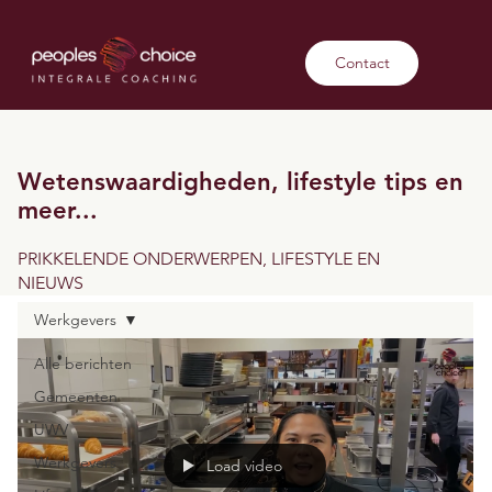
Contact
Wetenswaardigheden, lifestyle tips en
meer...
PRIKKELENDE ONDERWERPEN, LIFESTYLE EN
NIEUWS
Werkgevers
Alle berichten
Gemeenten
UWV
Werkgevers
Load video