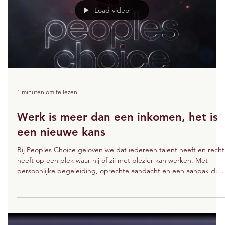
Load video
1 minuten om te lezen
Werk is meer dan een inkomen, het is
een nieuwe kans
Bij Peoples Choice geloven we dat iedereen talent heeft en recht
heeft op een plek waar hij of zij met plezier kan werken. Met
persoonlijke begeleiding, oprechte aandacht en een aanpak die
gericht is op mogelijkheden in plaats van beperkingen, helpen
wij mensen om weer met vertrouwen stappen te zetten richting
duurzaam werk. Samen bouwen we aan een toekomst waarin
talent, groei en werkgeluk centraal staan.