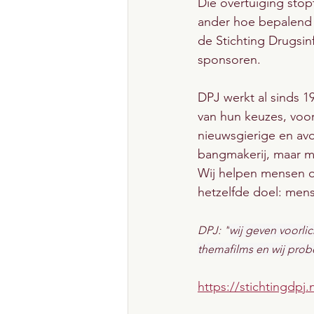
Die overtuiging stop
ander hoe bepalend v
de Stichting Drugsin
sponsoren.
DPJ werkt al sinds 1
van hun keuzes, voord
nieuwsgierige en avo
bangmakerij, maar me
Wij helpen mensen o
hetzelfde doel: mens
DPJ: "
wij geven voorli
themafilms en wij prob
https://stichtingdpj.n