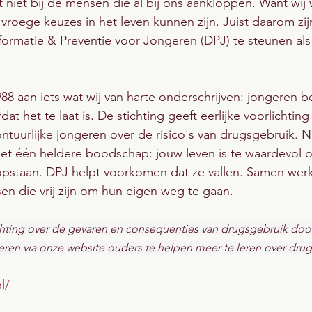
t niet bij de mensen die al bij ons aankloppen. Want wij
roege keuzes in het leven kunnen zijn. Juist daarom zijn
formatie & Preventie voor Jongeren (DPJ) te steunen als
988 aan iets wat wij van harte onderschrijven: jongeren 
at het te laat is. De stichting geeft eerlijke voorlichting
ntuurlijke jongeren over de risico's van drugsgebruik. N
t één heldere boodschap: jouw leven is te waardevol om
pstaan. DPJ helpt voorkomen dat ze vallen. Samen wer
en die vrij zijn om hun eigen weg te gaan.
chting over de gevaren en consequenties van drugsgebruik doo
eren via onze website ouders te helpen meer te leren over drug
l/