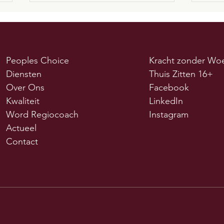
Peoples Choice
Kracht zonder Wo
Diensten
Thuis Zitten 16+
Over Ons
Facebook
Wim Fauser | Aan het
Bijd
Kwaliteit
LinkedIn
bestuur - Roermond Nieuws
begi
Word Regiocoach
Instagram
Actueel
Contact
© 2024 Peoples C