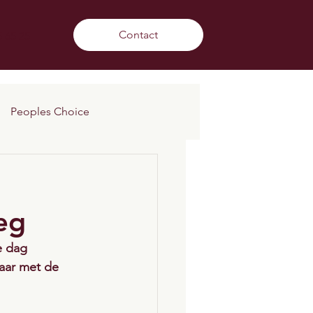
Contact
5 65 25
Peoples Choice
eg
e dag 
aar met de 