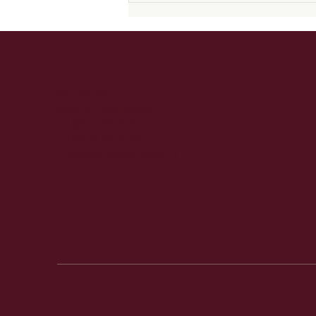
Schildererf 5
6043 SC Roermond
tel
06 10 69 28 51
tel
06 49 25 65 25
Peoples Choice erkend
i
nfo@peoples-choice.nl
leerbedrijf én keurmerk
Vechtsport Autoriteit!