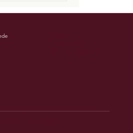
Privacy
ede
Voorwaarden
Klachtenreglement
ragen aan stabiele zorg
nt met betrouwbare ICT
hoice.
Design Koala Bandits