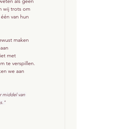
 weten als geen 
 wij trots om 
 één van hun 
bewust maken 
 aan 
iet met 
 te verspillen.
ken we aan 
r middel van 
s."