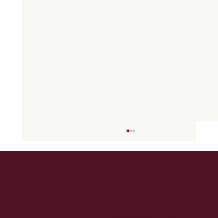
Schildererf 5
6043 SC Roermond
tel
06 10 69 28 51
tel
06 49 25 65 25
i
nfo@peoples-choice.nl