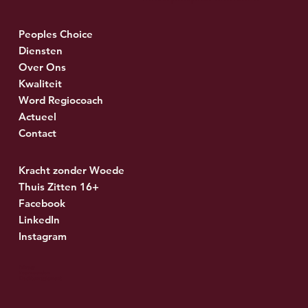
Peoples Choice
Peoples Choice erkend leerbedrijf én
Diensten
keurmerk Vechtsport Autoriteit!
Over Ons
Kwaliteit
Word Regiocoach
Actueel
Contact
Kracht zonder Woede
Thuis Zitten 16+
Facebook
LinkedIn
Instagram
Privacy
Voorwaarden
Klachtenreglement