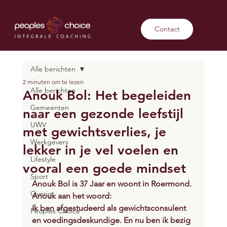
Contact
Alle berichten
2 minuten om te lezen
Alle berichten
Anouk Bol: Het begeleiden
Gemeenten
naar een gezonde leefstijl
UWV
met gewichtsverlies, je
Werkgevers
lekker in je vel voelen en
Lifestyle
vooral een goede mindset
Sport
Anouk Bol is 37 Jaar en woont in Roermond. 
Overig
Anouk aan het woord:
Ik ben afgestudeerd als gewichtsconsulent 
Peoples Choice
en voedingsdeskundige. En nu ben ik bezig 